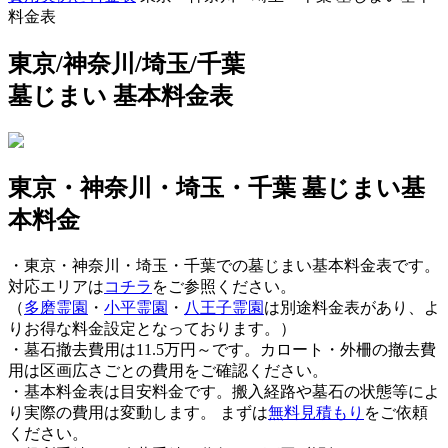
い
料金表
東京/神奈川/埼玉/千葉
墓じまい 基本料金表
東京・神奈川・埼玉・千葉 墓じまい基
本料金
・東京・神奈川・埼玉・千葉での墓じまい基本料金表です。
対応エリアは
コチラ
をご参照ください。
（
多磨霊園
・
小平霊園
・
八王子霊園
は別途料金表があり、よ
りお得な料金設定となっております。）
・墓石撤去費用は11.5万円～です。カロート・外柵の撤去費
用は区画広さごとの費用をご確認ください。
・基本料金表は目安料金です。
搬入経路や墓石の状態等によ
り実際の費用は変動します。
まずは
無料見積もり
をご依頼
ください。