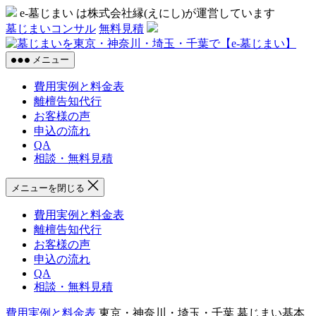
コ
e-墓じまい は株式会社縁(えにし)が運営しています
ン
墓じまいコンサル
無料見積
テ
墓
ン
じ
メニュー
ツ
ま
へ
費用実例と料金表
い
ス
離檀告知代行
を
キ
お客様の声
東
ッ
申込の流れ
京
プ
QA
神
相談・無料見積
奈
川
メニューを閉じる
埼
玉
費用実例と料金表
千
離檀告知代行
葉
お客様の声
で
申込の流れ
【e-
QA
墓
相談・無料見積
じ
ま
費用実例と料金表
東京・神奈川・埼玉・千葉 墓じまい基本