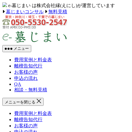
コ
e-墓じまい は株式会社縁(えにし)が運営しています
ン
墓じまいコンサル
無料見積
テ
ン
ツ
墓
へ
じ
ス
ま
キ
メニュー
い
ッ
を
費用実例と料金表
プ
東
離檀告知代行
京・
お客様の声
神
申込の流れ
奈
QA
川・
相談・無料見積
埼
玉・
メニューを閉じる
千
葉
費用実例と料金表
で
離檀告知代行
【e-
お客様の声
墓
申込の流れ