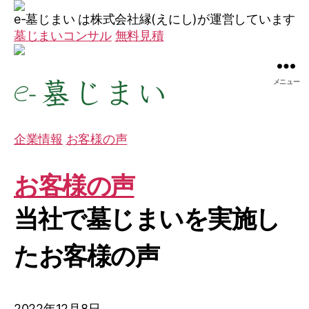
e-墓じまい は株式会社縁(えにし)が運営しています
墓じまいコンサル
無料見積
メニュー
墓
じ
企業情報
お客様の声
ま
い
を
お客様の声
東
京・
当社で墓じまいを実施し
神
奈
たお客様の声
川・
埼
玉・
千
2022年12月8日