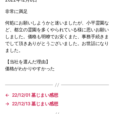
葉
で
非常に満足
【e-
墓
何処にお願いしようかと迷いましたが、小平霊園な
じ
ま
ど、都立の霊園を多くやられている様に思いお願い
い】
しました。価格も明瞭でお安くまた、事務手続きま
でして頂きありがとうございました。お世話になり
ました。
【当社を選んだ理由】
価格がわかりやすかった
←
22/12/01 墓じまい感想
→
22/12/13 墓じまい感想